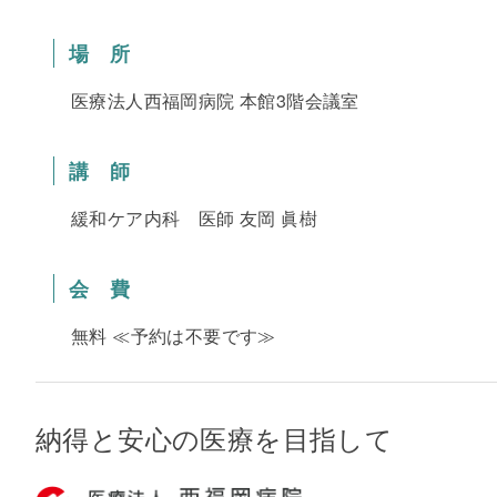
場 所
医療法人西福岡病院 本館3階会議室
講 師
緩和ケア内科 医師 友岡 眞樹
会 費
無料 ≪予約は不要です≫
納得と安心の医療を目指して