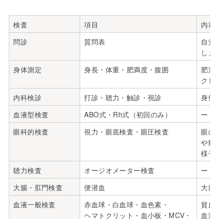
検査
項目
内容
問診
質問表
自覚
しま
身体測定
身長・体重・肥満度・腹囲
肥満
クし
内科検診
打診・聴力・触診・視診
身体
血液型検査
ABO式・Rh式（初回のみ）
ー
眼科的検査
視力・眼底検査・眼圧検査
眼の
や動
様子
聴力検査
オージオメーター検査
ー
大腸・肛門検査
便潜血
大腸
血液一般検査
赤血球・白血球・血色素・
貧血
ヘマトクリット・血小板・MCV・
血液