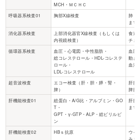
MCH・ＭＣＨＣ
呼吸器系検査01
胸部X線検査
肺・
ます
消化器系検査
上部消化器官X線検査（もしくは
食道
内視鏡検査）
チェ
循環器系検査
血圧・心電図・中性脂肪・
血圧
総コレステロール・HDL-コレステ
動き
ロール・
血液
LDL-コレステロール
超音波検査
エコー検査（肝・胆・膵・腎・
肝臓
脾）
脾臓
肝機能検査01
総蛋白・A/G比・アルブミン・GO
肝臓
T・
ます
GPT・γ-GTP・ALP・総ビリルビ
ン
肝機能検査02
HBｓ抗原
ウイ
みま