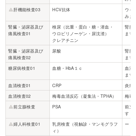
肝機能検査03
HCV抗体
ウイ
みま
腎臓・泌尿器及び
検尿（比重・蛋白・糖・潜血・
腎臓
痛風検査01
ウロビリノーゲン・尿沈渣）
ます
クレアチニン
腎臓・泌尿器及び
尿酸
腎臓
痛風検査02
ます
糖尿病検査01
血糖・HbA１ｃ
血液
ます
血清検査01
CRP
炎症
血清検査02
梅毒血清反応（凝集法・TPHA）
梅毒
前立腺検査
PSA
前立
す
婦人科検査01
乳房検査（視触診・マンモグラフ
ー
ィ）