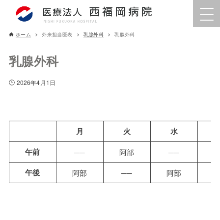
ホーム
外来担当医表
乳腺外科
乳腺外科
乳腺外科
2026年4月1日
月
火
水
午前
──
阿部
──
午後
阿部
──
阿部